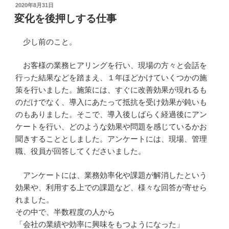
投
2020年8月31日
稿
変化を後押しする仕事
日:
少し前のこと。
お客様の業務ヒアリングを行い、現場の方々と会話を
行った結果などを踏まえ、１年ほどかけていくつかの施
策を行いました。施策には、すぐに改善効果が現れるも
のだけでなく、導入にあたって抵抗を受け効果が鈍いも
のもありました。そこで、導入後しばらく経過後にアン
ケートを行い、どのような効果や問題を感じているかお
聞きすることとしました。アンケートには、現場、管理
職、役員が回答してくださいました。
アンケートには、業務効率化や課題が解消したという
効果や、利用する上での課題など、様々な回答が寄せら
れました。
その中で、半数程度の人から
「会社の業績や効率に興味をもつようになった」