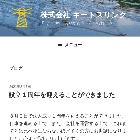
コ
ン
株式会社 キートスリンク
テ
IT で kiitos（ありがとう）をつなげます
ン
ツ
へ
メニュー
ス
キ
ッ
ブログ
プ
投
2021年8月3日
稿
設立１周年を迎えることができました
日:
８月３日で法人成り１周年を迎えることができました。
仕事を進める上で、また、会社を運営する上で、これま
でとは比べ物にならないほど多くの方にお世話になりま
した。心より御礼申し上げます。