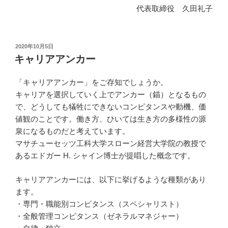
代表取締役 久田礼子
投
2020年10月5日
稿
キャリアアンカー
日:
「キャリアアンカー」をご存知でしょうか。
キャリアを選択していく上でアンカー（錨）となるもの
で、どうしても犠牲にできないコンピタンスや動機、価
値観のことです。働き方、ひいては生き方の多様性の源
泉になるものだと考えています。
マサチューセッツ工科大学スローン経営大学院の教授で
あるエドガー H. シャイン博士が提唱した概念です。
キャリアアンカーには、以下に挙げるような種類があり
ます。
・専門・職能別コンピタンス（スペシャリスト）
・全般管理コンピタンス（ゼネラルマネジャー）