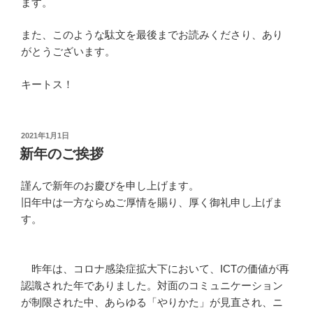
ます。
また、このような駄文を最後までお読みくださり、あり
がとうございます。
キートス！
投
2021年1月1日
稿
新年のご挨拶
日:
謹んで新年のお慶びを申し上げます。
旧年中は一方ならぬご厚情を賜り、厚く御礼申し上げま
す。
昨年は、コロナ感染症拡大下において、ICTの価値が再
認識された年でありました。対面のコミュニケーション
が制限された中、あらゆる「やりかた」が見直され、ニ