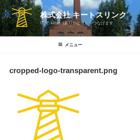
コ
ン
株式会社 キートスリンク
テ
IT で kiitos（ありがとう）をつなげます
ン
ツ
へ
メニュー
ス
キ
ッ
cropped-logo-transparent.png
プ