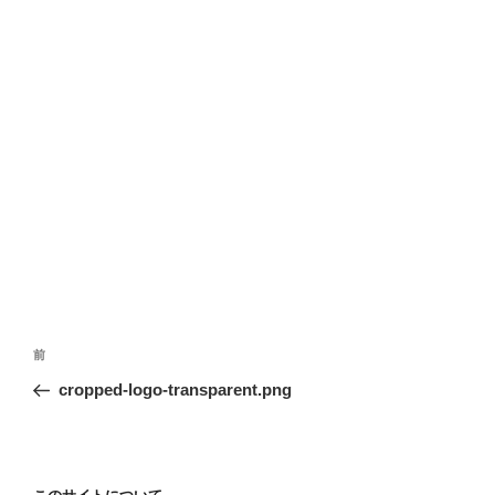
投
前
前
稿
の
cropped-logo-transparent.png
ナ
投
ビ
稿
ゲ